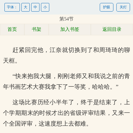
字体：
大
中
小
护眼
关灯
第54节
首页
书架
加入书签
返回目录
赶紧回完他，江奈就切换到了和周琦琦的聊
天框。
“快来抱我大腿，刚刚老师又和我说之前的青
年书画艺术大赛我拿下了一等奖，哈哈哈。”
这场比赛历经小半年了，终于是结束了，上
个学期期末的时候才出的省级评审结果，又来一
个全国评审，这速度想上去都难。