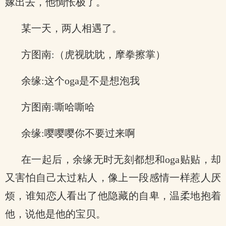
嫁出去，他惆怅极了。
某一天，两人相遇了。
方图南:（虎视眈眈，摩拳擦掌）
余缘:这个oga是不是想泡我
方图南:嘶哈嘶哈
余缘:嘤嘤嘤你不要过来啊
在一起后，余缘无时无刻都想和oga贴贴，却
又害怕自己太过粘人，像上一段感情一样惹人厌
烦，谁知恋人看出了他隐藏的自卑，温柔地抱着
他，说他是他的宝贝。