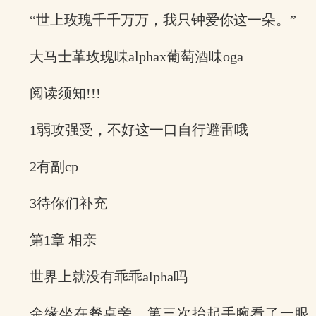
“世上玫瑰千千万万，我只钟爱你这一朵。”
大马士革玫瑰味alphax葡萄酒味oga
阅读须知!!!
1弱攻强受，不好这一口自行避雷哦
2有副cp
3待你们补充
第1章 相亲
世界上就没有乖乖alpha吗
余缘坐在餐桌旁，第三次抬起手腕看了一眼