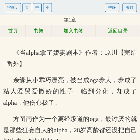
字体：
大
中
小
护眼
关灯
第1章
首页
书架
加入书签
返回目录
《当alpha拿了娇妻剧本》作者：原川【完结
+番外】
余缘从小乖巧漂亮，被当成oga养大，养成了
粘人爱哭爱撒娇的性子。临到分化，却成了
alpha，他伤心极了。
方图南作为一个离经叛道的oga，最讨厌的就
是那些狂妄自大的alpha，28岁高龄都还没把自己