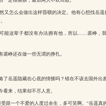
但一定很狼狈，最后两人不欢而散。
然又怎么会做出这样昏聩的决定。他有心想找岳遥
全。
我可能这辈子都没有办法拥有他，所以……裘峥，
有裘峥还在做一些无谓的挣扎。
略了岳遥隐藏在心底的情愫吗？错在不该去国外出
今看来，结果却不尽人意。
接受跟一个不爱的人度过余生，多可笑啊。”岳遥真