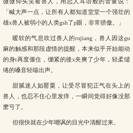
微微仰头笑看兽人，用恋人耳语般的音量说：
「喊大声一点，让所有人都知道堂堂一个强壮的
雄x兽人被弱小的人类gsh了p眼，非常骄傲。」
暖软的气息吹过兽人的rujiang，兽人因这gu
麻的触感和那段虚情的提醒，本来似乎开始能动
的身t再度僵住，绷紧的後x夹爽了少年，轻柔缱
绻的嗓音轻喘出声。
甜腻迷人如罂粟，让受尽冒犯正气在头上的
兽人，也忍不住心里发痒，一瞬间觉得好像没那
麽亏了。
但很快就在少年嘲讽的目光中清醒过来。