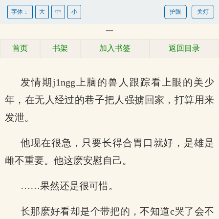
字体：
大
中
小
护眼
关灯
一
首页
书架
加入书签
返回目录
发情期j1ngg上脑的兽人跟踪看上眼的美少
年，在无人经过的巷子把人强掳回家，打算用来
发泄。
他现在很急，只要长得合胃口就好，是雄是
雌不重要。他这麽安慰自己。
……果然还是很可惜。
长那麽好看却是个带把的，不知道c哭了会不