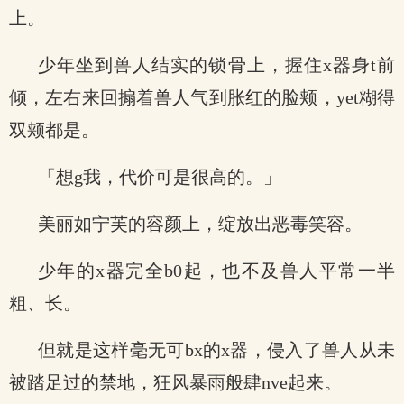
上。
少年坐到兽人结实的锁骨上，握住x器身t前
倾，左右来回搧着兽人气到胀红的脸颊，yet糊得
双颊都是。
「想g我，代价可是很高的。」
美丽如宁芙的容颜上，绽放出恶毒笑容。
少年的x器完全b0起，也不及兽人平常一半
粗、长。
但就是这样毫无可bx的x器，侵入了兽人从未
被踏足过的禁地，狂风暴雨般肆nve起来。