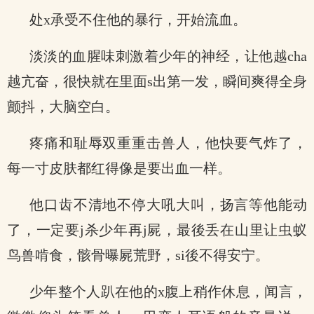
处x承受不住他的暴行，开始流血。
淡淡的血腥味刺激着少年的神经，让他越cha
越亢奋，很快就在里面s出第一发，瞬间爽得全身
颤抖，大脑空白。
疼痛和耻辱双重重击兽人，他快要气炸了，
每一寸皮肤都红得像是要出血一样。
他口齿不清地不停大吼大叫，扬言等他能动
了，一定要j杀少年再j屍，最後丢在山里让虫蚁
鸟兽啃食，骸骨曝屍荒野，si後不得安宁。
少年整个人趴在他的x腹上稍作休息，闻言，