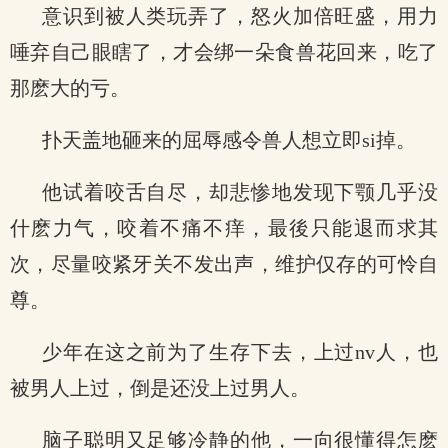
意识到被人类玩弄了，怒火加倍旺盛，用力
唾弃自己眼瞎了，才会绑一朵食兽花回来，吃了
那麽大的亏。
扑天盖地砸来的屈辱感令兽人想立即si掉。
他试着咬舌自尽，却悲惨地发现下颚几乎没
什麽力气，咬着不痛不痒，最後只能退而求其
次，尽量咬紧牙关不发出声，维护仅存的可怜自
尊。
少年在这之前为了生存下去，上过nv人，也
被男人上过，倒是还没上过男人。
脑子聪明又足够冷静的他，一向很懂得怎麽