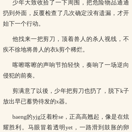
少年大致收拾了一下周围，把危险物品通通
扔到外面，反覆检查了几次确定没有遗漏，才开
始下一个行动。
他找来一把剪刀，顶着兽人的杀人视线，不
疾不徐地将兽人的衣k剪个稀烂。
喀嚓喀嚓的声响节拍轻快，奏响了一场逆向
侵犯的前奏。
剪满意了以後，少年把剪刀也扔了，脱下k子
放出早已蓄势待发的x器。
baeng的yjg泛着粉se，正高高翘起，像是在炫
耀胜利。马眼冒着透明yet，一路滑到鼓胀的卵