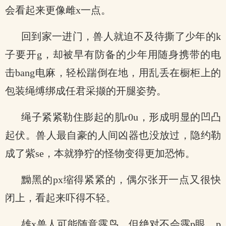
会看起来更像雌x一点。
回到家一进门，兽人就迫不及待撕了少年的k
子要开g，却被早有防备的少年用随身携带的电
击bang电麻，轻松踹倒在地，用乱丢在橱柜上的
包装绳缚绑成任君采撷的开腿姿势。
绳子紧紧勒住膨起的肌r0u，形成明显的凹凸
起伏。兽人最自豪的人间凶器也没放过，隐约勒
成了紫se，本就狰狞的怪物变得更加恐怖。
黝黑的px缩得紧紧的，偶尔张开一点又很快
闭上，看起来吓得不轻。
雄x兽人可能随意露鸟，但绝对不会露p眼，p