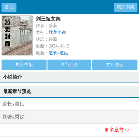
首页
我的书架
剑三短文集
作者：善花
类别：
耽美小说
状态：连载
更新：2024-10-12
最新：
道长x道姑
加入书架
章节目录
立即阅读
小说简介
最新章节预览
道长x道姑
苍爹x秀姊
更多章节>>