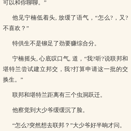
可以和你聊聊。”
他见宁楠低着头, 放缓了语气，“怎么?，又?
不喜欢？”
特供生不是铆足了劲要赚综合分。
宁楠摇头, 心底叹口气, 道，“我?听?说联邦和
堪特兰尝试建立邦交，我?打算申请这一批的交
换生。”
联邦和堪特兰距离有三个虫洞跃迁。
他察觉到大少爷缓缓沉了脸。
“怎么?突然想去联邦？”大少爷好半晌才问。