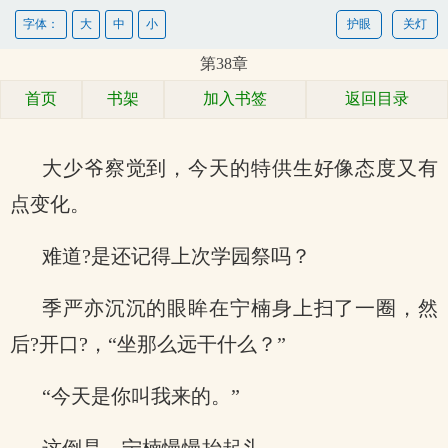
字体：
大
中
小
护眼
关灯
第38章
首页
书架
加入书签
返回目录
大少爷察觉到，今天的特供生好像态度又有
点变化。
难道?是还记得上次学园祭吗？
季严亦沉沉的眼眸在宁楠身上扫了一圈，然
后?开口?，“坐那么远干什么？”
“今天是你叫我来的。”