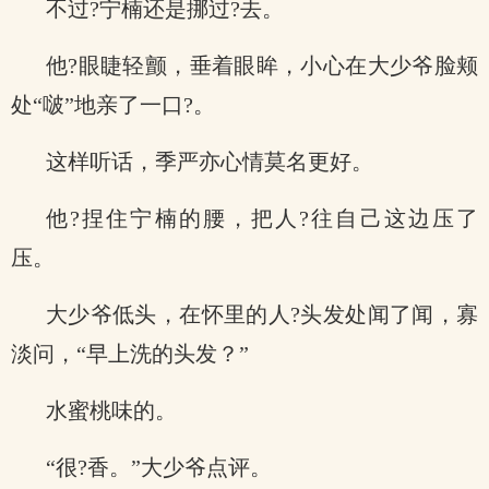
不过?宁楠还是挪过?去。
他?眼睫轻颤，垂着眼眸，小心在大少爷脸颊
处“啵”地亲了一口?。
这样听话，季严亦心情莫名更好。
他?捏住宁楠的腰，把人?往自己这边压了
压。
大少爷低头，在怀里的人?头发处闻了闻，寡
淡问，“早上洗的头发？”
水蜜桃味的。
“很?香。”大少爷点评。