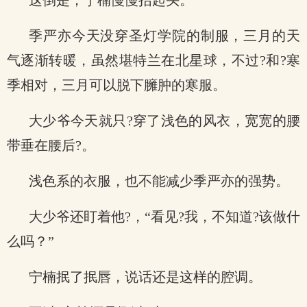
这倒是，宁楠慢慢抬起头。
季严亦今天没穿圣灯学院的制服，三月的天
气逐渐转暖，虽然堪特兰在北星球，不过?和?寒
季相对，三月可以脱下臃肿的寒服。
大少爷今天就只?穿了浅色的风衣，宽宽的腰
带垂在腰后?。
浅色系的衣服，也不能减少季严亦的强势。
大少爷还盯着他?，“看见?我，不知道?该做什
么吗？”
宁楠抿了抿唇，说话还是这样的腔调。