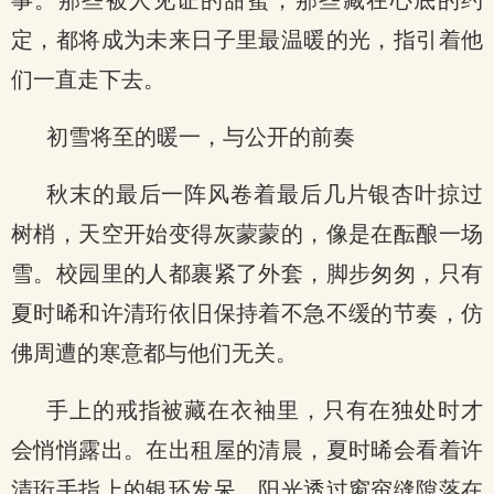
事。那些被人见证的甜蜜，那些藏在心底的约
定，都将成为未来日子里最温暖的光，指引着他
们一直走下去。
初雪将至的暖一，与公开的前奏
秋末的最后一阵风卷着最后几片银杏叶掠过
树梢，天空开始变得灰蒙蒙的，像是在酝酿一场
雪。校园里的人都裹紧了外套，脚步匆匆，只有
夏时晞和许清珩依旧保持着不急不缓的节奏，仿
佛周遭的寒意都与他们无关。
手上的戒指被藏在衣袖里，只有在独处时才
会悄悄露出。在出租屋的清晨，夏时晞会看着许
清珩手指上的银环发呆，阳光透过窗帘缝隙落在