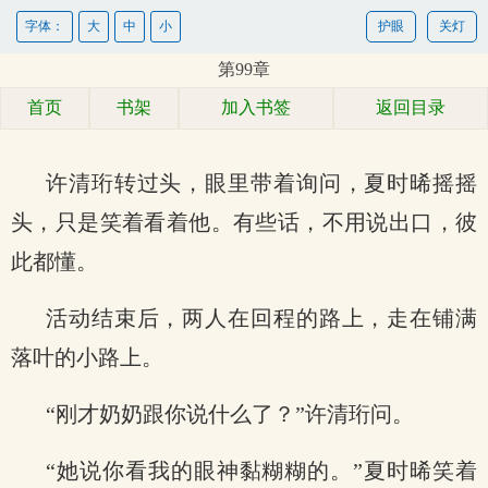
字体：
大
中
小
护眼
关灯
第99章
首页
书架
加入书签
返回目录
许清珩转过头，眼里带着询问，夏时晞摇摇
头，只是笑着看着他。有些话，不用说出口，彼
此都懂。
活动结束后，两人在回程的路上，走在铺满
落叶的小路上。
“刚才奶奶跟你说什么了？”许清珩问。
“她说你看我的眼神黏糊糊的。”夏时晞笑着