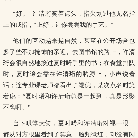
“好。”许清珩笑着点头，指尖划过他无名指
上的戒指，“正好，让你尝尝我的手艺。”
他们的互动越来越自然，甚至在公开场合也
多了些不加掩饰的亲近。去图书馆的路上，许清
珩会很自然地接过夏时晞手里的书；在食堂排队
时，夏时晞会靠在许清珩的胳膊上，小声说着
话；连专业课老师都看出了端倪，某次点名时笑
着说：“夏时晞和许清珩总是一起到，真是形影
不离啊。”
台下哄堂大笑，夏时晞和许清珩对视一眼，
都从对方眼里看到了笑意，脸颊微红，却没有闪