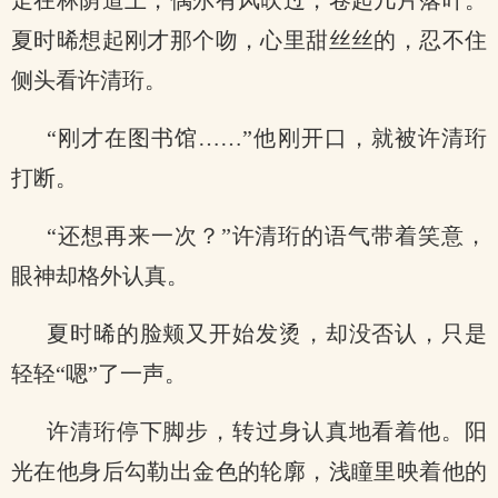
走在林荫道上，偶尔有风吹过，卷起几片落叶。
夏时晞想起刚才那个吻，心里甜丝丝的，忍不住
侧头看许清珩。
“刚才在图书馆……”他刚开口，就被许清珩
打断。
“还想再来一次？”许清珩的语气带着笑意，
眼神却格外认真。
夏时晞的脸颊又开始发烫，却没否认，只是
轻轻“嗯”了一声。
许清珩停下脚步，转过身认真地看着他。阳
光在他身后勾勒出金色的轮廓，浅瞳里映着他的