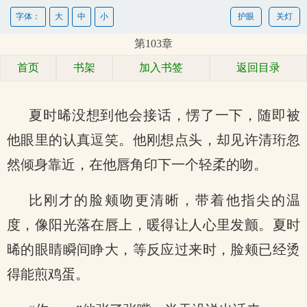
字体：
大
中
小
护眼
关灯
第103章
首页
书架
加入书签
返回目录
夏时晞没想到他会接话，愣了一下，随即被
他眼里的认真逗笑。他刚想点头，却见许清珩忽
然倾身靠近，在他唇角印下一个轻柔的吻。
比刚才的脸颊吻更清晰，带着他指尖的温
度，像阳光落在唇上，暖得让人心里发颤。夏时
晞的眼睛瞬间睁大，等反应过来时，脸颊已经烫
得能煎鸡蛋。