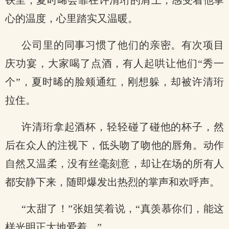
铁里，夏时晞会靠在许清珩的肩上，感受着他掌
心的温度，心里踏实又温暖。
公司里的同事习惯了他们的亲密。有次项目
庆功宴，大家喝了点酒，有人起哄让他们“秀一
个”，夏时晞的脸颊通红，刚想躲，却被许清珩
拉住。
许清珩拿起酒杯，轻轻碰了碰他的杯子，然
后在众人的注视下，低头吻了吻他的唇角。动作
自然又温柔，没有丝毫刻意，却让在场的所有人
都安静下来，随即爆发出热烈的掌声和欢呼声。
“太甜了！”张姐笑着说，“真羡慕你们，能这
样光明正大地爱着。”