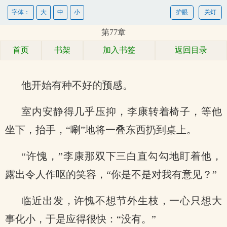
字体：
大
中
小
护眼
关灯
第77章
首页
书架
加入书签
返回目录
他开始有种不好的预感。
室内安静得几乎压抑，李康转着椅子，等他
坐下，抬手，“唰”地将一叠东西扔到桌上。
“许愧，”李康那双下三白直勾勾地盯着他，
露出令人作呕的笑容，“你是不是对我有意见？”
临近出发，许愧不想节外生枝，一心只想大
事化小，于是应得很快：“没有。”