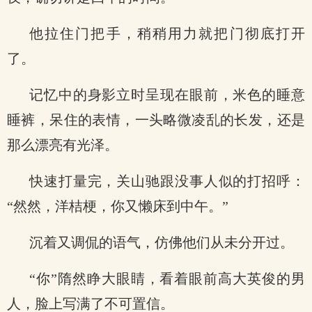
他拉住门把手，稍稍用力就把门彻底打开
了。
记忆中的身影立时呈现在眼前，米色的睡意
睡裤，呆住的表情，一头略微凌乱的长发，还是
那么漂亮有光泽。
快速打量完，关山驰跟没事人似的打招呼：
“然然，洋桔梗，你又懒床到中午。”
沉着又调侃的语气，仿佛他们从未分开过。
“你”隋然睁大眼睛，看着眼前高大英俊的男
人，脸上写满了不可置信。