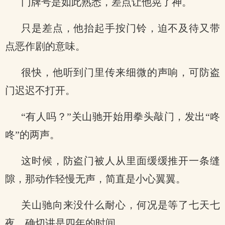
门牌号是如此熟悉，差点让他晃了神。
只是差点，他抬起手按门铃，迫不及待又带
点恶作剧的意味。
很快，他听到门里传来细微的声响，可防盗
门迟迟不打开。
“有人吗？”关山驰开始用拳头敲门，发出“咚
咚”的两声。
这时候，防盗门被人从里面缓缓推开一条缝
隙，那动作轻慢无声，简直是小心翼翼。
关山驰向来没什么耐心，何况是等了七天七
夜，确切讲是四年的时间。