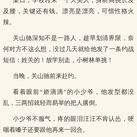
某日，学校转来一个大美人，身材高挑长发
及腰，关键还有钱。漂亮是漂亮，可惜性格火
辣。
关山驰深知不是一路人，趁早划清界限，奈
何对方不这么想，没过几天就给他发了一条约战
短信：姓关的！放学别走，小树林单挑！
当晚，关山驰前来赴约。
看着眼前“娇滴滴”的小少爷，他发型都没
乱，三两招就轻而易举的把人撂倒。
小少爷不服气，疼的眼泪汪汪不肯认怂，哽
咽着嗓子还要跟他再来一回合。