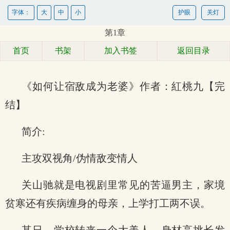
字体：
大
中
小
护眼
关灯
第1章
首页
书架
加入书签
返回目录
《如何让宿敌成为老婆》作者：紅桃九【完
结】
简介:
主攻双视角/伪情敌变情人
关山驰就是电视剧里常见的苦逼男主，家境
贫寒还有疾病缠身的母亲，上学打工两不误。