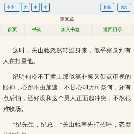
字体：
大
中
小
护眼
关灯
第80章
首页
书架
加入书签
返回目录
这时，关山驰忽然转过身来，似乎察觉到有
人在打量他。
纪明甸冷不丁撞上那似笑非笑又带点审视的
眼神，心跳不由加速，不甘心却无可奈何，还有
点后怕，还好没和这个男人正面起冲突，不然很
难收场。
“纪先生，纪总。”关山驰率先打招呼，态度