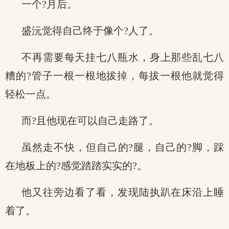
一个?月后。
盛沅觉得自己终于像个?人了。
不再需要每天挂七八瓶水，身上那些乱七八
糟的?管子一根一根地拔掉，每拔一根他就觉得
轻松一点。
而?且他现在可以自己走路了。
虽然走不快，但自己的?腿，自己的?脚，踩
在地板上的?感觉踏踏实实的?。
他又往旁边看了看，发现陆执趴在床沿上睡
着了。