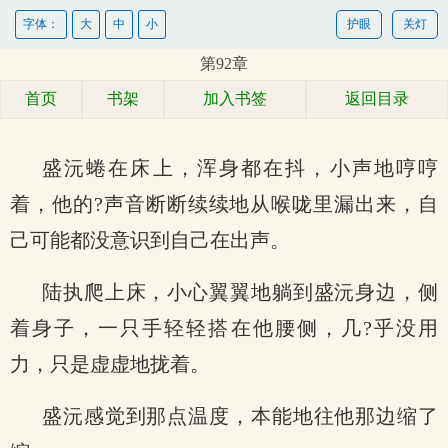
字体：
大
中
小
护眼
关灯
第92章
首页
书架
加入书签
返回目录
盛沅蜷在床上，浑身都在抖，小声地哼哼
着，他的?声音断断续续地从喉咙里漏出来，自
己可能都没意识到自己在出声。
陆执爬上床，小心翼翼地躺到盛沅身边，侧
着身子，一只手轻轻搭在他腰侧，几?乎没用
力，只是虚虚地拢着。
盛沅感觉到那点温度，本能地往他那边缩了