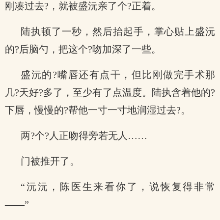
刚凑过去?，就被盛沅亲了个?正着。
陆执顿了一秒，然后抬起手，掌心贴上盛沅
的?后脑勺，把这个?吻加深了一些。
盛沅的?嘴唇还有点干，但比刚做完手术那
几?天好?多了，至少有了点温度。陆执含着他的?
下唇，慢慢的?帮他一寸一寸地润湿过去?。
两?个?人正吻得旁若无人……
门被推开了。
“沅沅，陈医生来看你了，说恢复得非常
——”