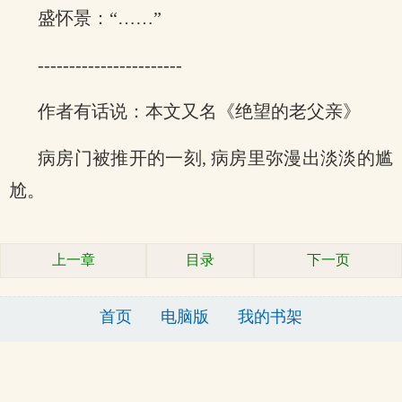
盛怀景：“……”
-----------------------
作者有话说：本文又名《绝望的老父亲》
病房门被推开的一刻, 病房里弥漫出淡淡的尴
尬。
上一章
目录
下一页
首页
电脑版
我的书架