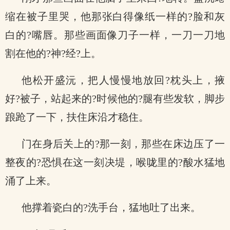
缩在被子里哭，他那张白得像纸一样的?脸和灰
白的?嘴唇。那些画面像刀子一样，一刀一刀地
割在他的?神?经?上。
他松开盛沅，把人慢慢地放回?枕头上，掖
好?被子，站起来的?时候他的?腿有些发软，脚步
踉跄了一下，扶住床沿才稳住。
门在身后关上的?那一刻，那些在床边压了一
整夜的?恐惧在这一刻决堤，喉咙里的?酸水猛地
涌了上来。
他撑着瓷白的?洗手台，猛地吐了出来。