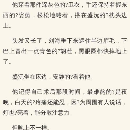
他穿着那件深灰色的?卫衣，手还保持着握东
西的?姿势，松松地蜷着，搭在盛沅的?枕头边
上。
头发又长了，刘海垂下来遮住半边眉毛，下
巴上冒出一点青色的?胡茬，黑眼圈都快掉地上
了。
盛沅坐在床边，安静的?看着他。
他记得自己术后那段时间，最难熬的?是夜
晚，白天的?疼痛还能忍，因?为周围有人说话，
灯也?亮着，能分散注意力。
但晚上不一样。