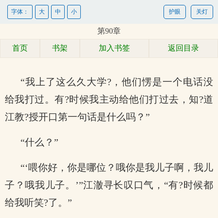
字体：
大
中
小
护眼
关灯
第90章
首页
书架
加入书签
返回目录
“我上了这么久大学?，他们愣是一个电话没
给我打过。有?时候我主动给他们打过去，知?道
江教?授开口第一句话是什么吗？”
“什么？”
“‘喂你好，你是哪位？哦你是我儿子啊，我儿
子？哦我儿子。’”江澈寻长叹口气，“有?时候都
给我听笑?了。”