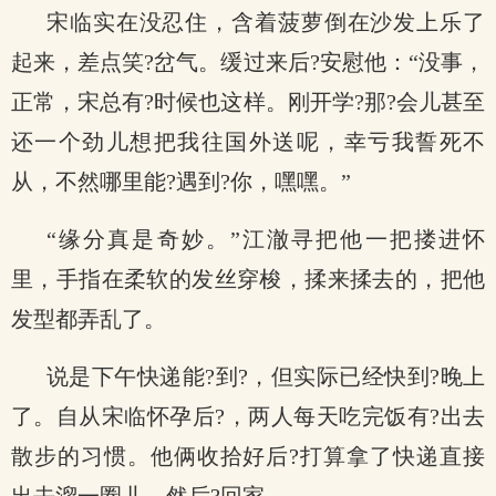
宋临实在没忍住，含着菠萝倒在沙发上乐了
起来，差点笑?岔气。缓过来后?安慰他：“没事，
正常，宋总有?时候也这样。刚开学?那?会儿甚至
还一个劲儿想把我往国外送呢，幸亏我誓死不
从，不然哪里能?遇到?你，嘿嘿。”
“缘分真是奇妙。”江澈寻把他一把搂进怀
里，手指在柔软的发丝穿梭，揉来揉去的，把他
发型都弄乱了。
说是下午快递能?到?，但实际已经快到?晚上
了。自从宋临怀孕后?，两人每天吃完饭有?出去
散步的习惯。他俩收拾好后?打算拿了快递直接