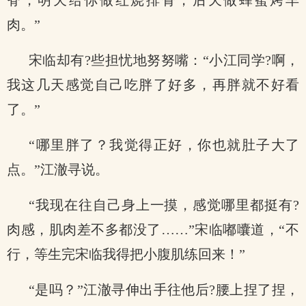
脊，明天给你做红烧排骨，后天做蜂蜜烤羊
肉。”
宋临却有?些担忧地努努嘴：“小江同学?啊，
我这几天感觉自己吃胖了好多，再胖就不好看
了。”
“哪里胖了？我觉得正好，你也就肚子大了
点。”江澈寻说。
“我现在往自己身上一摸，感觉哪里都挺有?
肉感，肌肉差不多都没了……”宋临嘟囔道，“不
行，等生完宋临我得把小腹肌练回来！”
“是吗？”江澈寻伸出手往他后?腰上捏了捏，