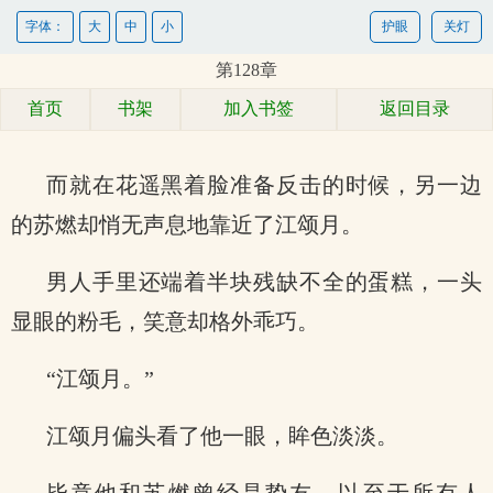
字体：
大
中
小
护眼
关灯
第128章
首页
书架
加入书签
返回目录
而就在花遥黑着脸准备反击的时候，另一边
的苏燃却悄无声息地靠近了江颂月。
男人手里还端着半块残缺不全的蛋糕，一头
显眼的粉毛，笑意却格外乖巧。
“江颂月。”
江颂月偏头看了他一眼，眸色淡淡。