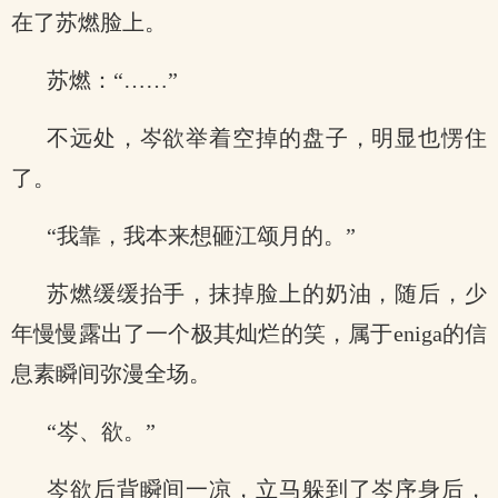
在了苏燃脸上。
苏燃：“……”
不远处，岑欲举着空掉的盘子，明显也愣住
了。
“我靠，我本来想砸江颂月的。”
苏燃缓缓抬手，抹掉脸上的奶油，随后，少
年慢慢露出了一个极其灿烂的笑，属于eniga的信
息素瞬间弥漫全场。
“岑、欲。”
岑欲后背瞬间一凉，立马躲到了岑序身后，