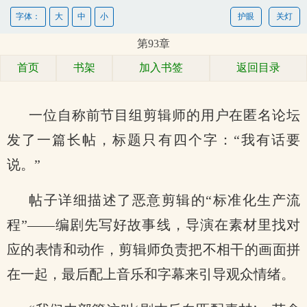
字体：
大
中
小
护眼
关灯
第93章
首页
书架
加入书签
返回目录
一位自称前节目组剪辑师的用户在匿名论坛
发了一篇长帖，标题只有四个字：“我有话要
说。”
帖子详细描述了恶意剪辑的“标准化生产流
程”——编剧先写好故事线，导演在素材里找对
应的表情和动作，剪辑师负责把不相干的画面拼
在一起，最后配上音乐和字幕来引导观众情绪。