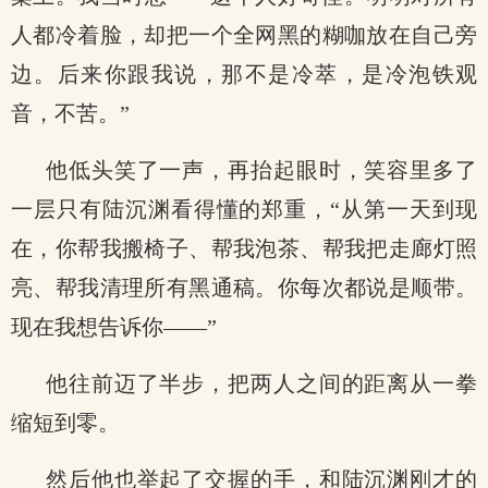
人都冷着脸，却把一个全网黑的糊咖放在自己旁
边。后来你跟我说，那不是冷萃，是冷泡铁观
音，不苦。”
他低头笑了一声，再抬起眼时，笑容里多了
一层只有陆沉渊看得懂的郑重，“从第一天到现
在，你帮我搬椅子、帮我泡茶、帮我把走廊灯照
亮、帮我清理所有黑通稿。你每次都说是顺带。
现在我想告诉你——”
他往前迈了半步，把两人之间的距离从一拳
缩短到零。
然后他也举起了交握的手，和陆沉渊刚才的