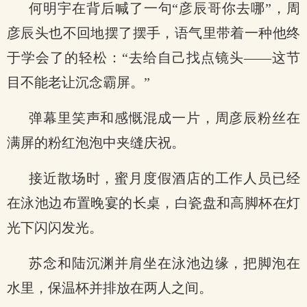
何明宇在背后喊了一句“彦辰哥你去哪”，周
彦辰头也不回地摆了摆手，语气里带着一种他终
于学会了的轻松：“去给自己找点镜头——这节
目不能老让沉念霸屏。”
弹幕里笑声和感慨混成一片，周彦辰粉丝在
满屏的粉红泡泡中夹缝庆祝。
接近散场时，蜜月度假酒店的工作人员已经
在泳池边布置晚宴的长桌，白瓷盘和高脚杯在灯
光下闪闪发光。
苏念和陆沉渊并肩坐在泳池边缘，把脚泡在
水里，保温杯并排放在两人之间。