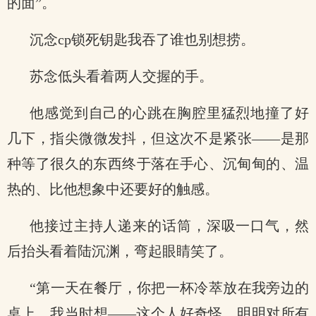
的面”。
沉念cp锁死钥匙我吞了谁也别想捞。
苏念低头看着两人交握的手。
他感觉到自己的心跳在胸腔里猛烈地撞了好
几下，指尖微微发抖，但这次不是紧张——是那
种等了很久的东西终于落在手心、沉甸甸的、温
热的、比他想象中还要好的触感。
他接过主持人递来的话筒，深吸一口气，然
后抬头看着陆沉渊，弯起眼睛笑了。
“第一天在餐厅，你把一杯冷萃放在我旁边的
桌上。我当时想——这个人好奇怪。明明对所有