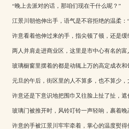
“晚上去派对的话，那咱们现在干什么呢？”
江景川朝他伸出手，语气是不容拒绝的温柔：“
许意看着他伸过来的手，指尖顿了顿，还是缓
两人并肩走进商业区，这里是市中心有名的富
玻璃橱窗里摆着的都是动辄上万的高定成衣和
元旦的午后，街区里的人不算多，也不算少，
许意还是下意识地把围巾又往脸上扯了扯，遮
玻璃门被推开时，风铃叮铃一声轻响，裹着晚
许意的手被江景川牢牢牵着，掌心的温度熨得