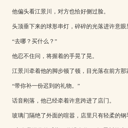
他偏头看江景川，对方也恰好侧过脸。
头顶垂下来的球形串灯，碎碎的光落进许意眼
“去哪？买什么？”
他忍不住问，将握着的手晃了晃。
江景川牵着他的脚步顿了顿，目光落在前方那
“带你补一份迟到的礼物。”
话音刚落，他已经牵着许意跨进了店门。
玻璃门隔绝了外面的喧嚣，店里只有轻柔的钢