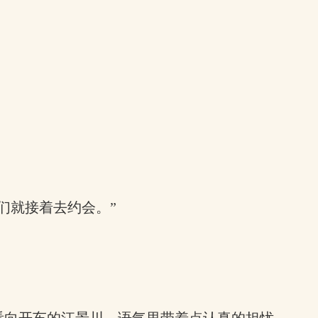
。
们就接着去约会。”