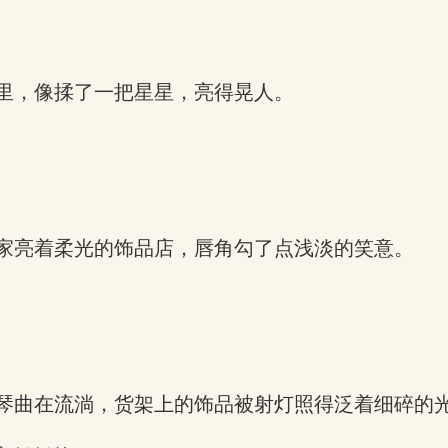
里，像揉了一把星星，亮得晃人。
家亮着柔光的饰品店，唇角勾了点浅淡的笑意。
琴曲在流淌，货架上的饰品被射灯照得泛着细碎的