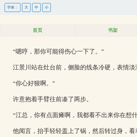
字体：
大
中
小
首页
书架
“嗯哼，那你可能得伤心一下了。”
江景川站在灶台前，侧脸的线条冷硬，表情淡
“你心好狠啊。”
许意抱着手臂往前凑了两步。
“江总，你有点面瘫啊，我都看不出来你在想什
他闻言，抬手轻轻盖上了锅，然后转过身，看