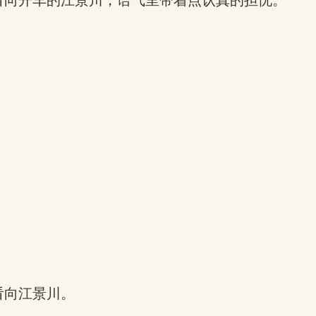
看向开车的江景川，语气里带着点认真的担忧。
看向江景川。