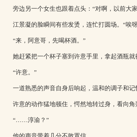
旁边另一个女生也跟着点头：“对啊，以前大
江景凝的脸瞬间有些发烫，连忙打圆场。“唉呀
“来，阿意哥，先喝杯酒。”
她赶紧把一个杯子塞到许意手里，拿起酒瓶就
“许意。”
一道熟悉的声音自身后响起，温和的调子和记
许意的动作猛地顿住，愕然地转过身，看向角
“……淳渝？”
他的声音带着几分不敢置信。