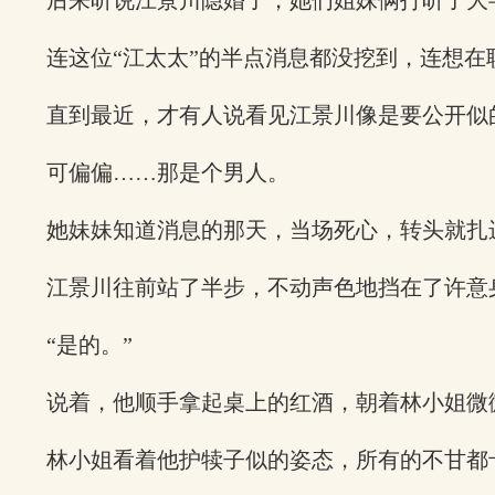
后来听说江景川隐婚了，她们姐妹俩打听了大
连这位“江太太”的半点消息都没挖到，连想
直到最近，才有人说看见江景川像是要公开似
可偏偏……那是个男人。
她妹妹知道消息的那天，当场死心，转头就扎
江景川往前站了半步，不动声色地挡在了许意
“是的。”
说着，他顺手拿起桌上的红酒，朝着林小姐微
林小姐看着他护犊子似的姿态，所有的不甘都