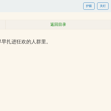
护眼
关灯
返回目录
早早扎进狂欢的人群里。