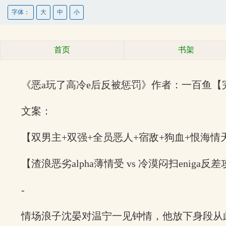
字体：
大
中
小
首页
书架
《恶a玩了高冷e后反被惩罚》作者：一百鱼【
文案：
【双男主+双强+全员恶人+宿敌+狗血+恨海情
【渣浪恶劣alpha薄情受 vs 冷漠闷扫eniga
-
情场浪子沈晏对温宁一见钟情，他放下身段从