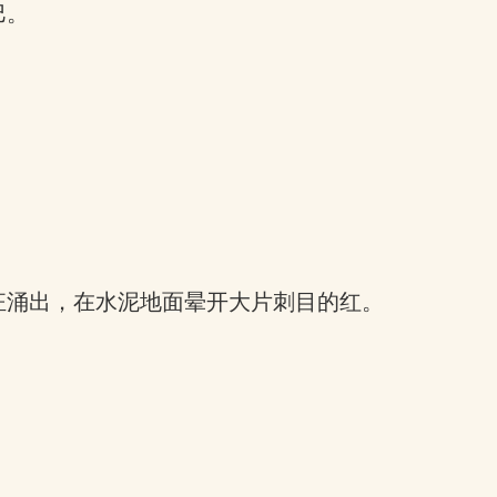
巴。
狂涌出，在水泥地面晕开大片刺目的红。
。