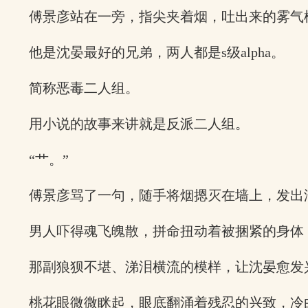
傅景彦站在一旁，指尖夹着烟，吐出来的雾气
他是沈晏最好的兄弟，两人都是s级alpha。
简称恶毒二人组。
用小说的故事来讲就是反派二人组。
“艹。”
傅景彦骂了一句，随手将烟摁灭在墙上，发出
男人吓得魂飞魄散，拼命扭动着被捆紧的身体
那副狼狈不堪、涕泪横流的模样，让沈晏愈发
桃花眼微微眯起，眼底翻涌着残忍的兴致，冷