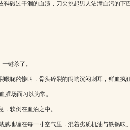
皮鞋碾过干涸的血渍，刀尖挑起男人沾满血污的下
。
，一键杀了。
裂喉咙的惨叫，骨头碎裂的闷响沉闷刺耳，鲜血疯
种血腥场面习以为常。
息，软倒在血泊之中。
黏腻地缠在每一寸空气里，混着劣质机油与铁锈味