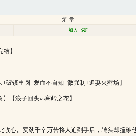
第1章
加入书签
完结】
天+破镜重圆+爱而不自知+微强制+追妻火葬场】
反差攻】【浪子回头vs高岭之花】
此收心。费劲千辛万苦将人追到手后，转头却撞破