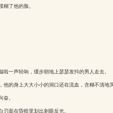
模糊了他的脸。
滋啦一声轻响，缓步朝地上瑟瑟发抖的男人走去。
，他的身上大大小小的洞口还在流血，含糊不清地
兴奋。
白刃面在昏暗里划出刺眼反光。