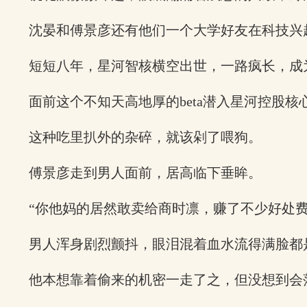
沈晏和傅景彦还有他们一个大学好友在科技兴
短短八年，星河智核横空出世，一路疯长，成
面前这个不知天高地厚的beta潜入星河控股
这种吃里扒外的杂碎，就该剁了喂狗。
傅景彦走到男人面前，居高临下垂眸。
“你他妈的居然敢卖给商时凛，赚了不少好处费
男人浑身剧烈颤抖，眼泪混着血水流得满脸都
他本想靠着偷来的机密一走了之，但没想到会