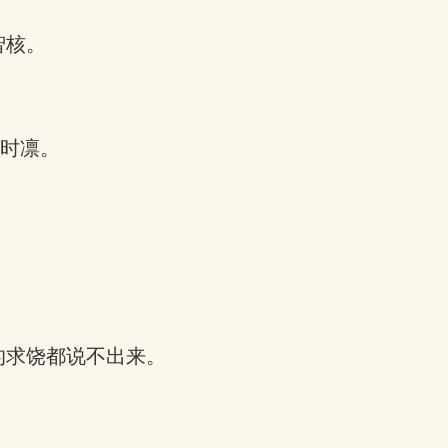
智核。
商时凛。
的求饶都说不出来。