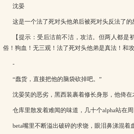
沈晏
这是一个法了死对头他弟后被死对头反法了的
【提示：受后洁前不洁，攻洁。但两人都是初
俗！狗血！无三观！法了死对头他弟是真法！和
-
“蠢货，直接把他的脑袋砍掉吧。”
沈晏笑的恶劣，黑西装裹着修长身形，他倚在
仓库里散发着难闻的味道，几十个alpha站在周
beta嘴里不断溢出破碎的求饶，眼泪鼻涕混着