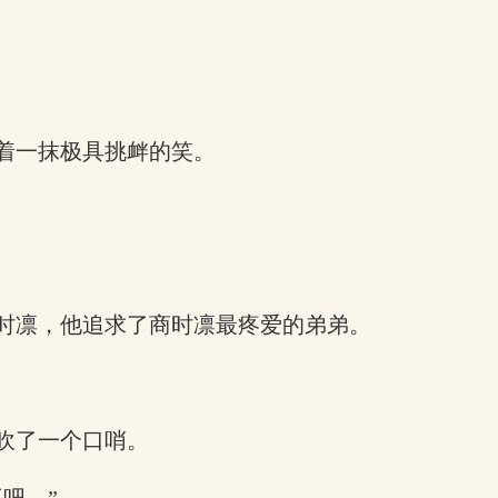
着一抹极具挑衅的笑。
时凛，他追求了商时凛最疼爱的弟弟。
吹了一个口哨。