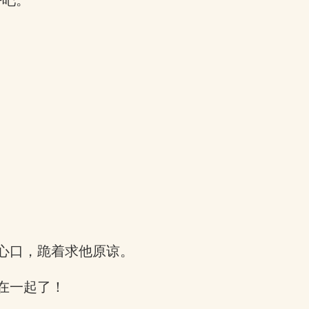
吧。”
心口，跪着求他原谅。
在一起了！