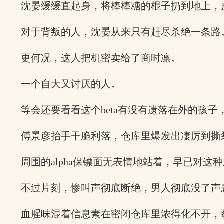
沈晏缓缓直起身，将棒棒糖的棍子扔到地上，
对于背叛的人，沈晏从来只有赶尽杀绝一条路
更何况，这人把机密卖给了商时凛。
一个自大又讨厌的人。
等会还要看看这个beta有没有遗落在外的孩子
傅景彦抬手干脆利落，仓库里爆发出凄厉到撕
周围的alpha保镖面无表情地站着，早已对这
不过片刻，惨叫声彻底断绝，男人彻底没了声
血腥味混着信息素在密闭仓库里浓得化不开，