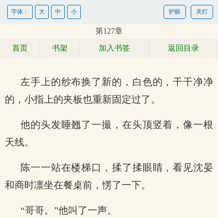
字体：
大
中
小
护眼
关灯
第127章
首页
书架
加入书签
返回目录
左手上的纱布换了新的，白色的，干干净净
的，小指上的夹板也重新固定过了。
他的头发睡翘了一撮，在头顶竖着，像一根
天线。
陈一一站在楼梯口，揉了揉眼睛，看见沈晏
和商时凛坐在餐桌前，愣了一下。
“哥哥。”他叫了一声。