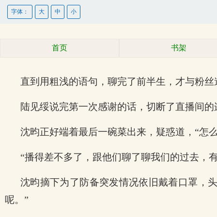
字体：
大
中
小
首页
书架
直到用粗浅的语句，聊完了前半生，才与粉丝
陆见绥说完第一次感谢的话，切断了直播间的
沈昀正好端着最后一碗菜出来，疑惑道，“怎么
“播得差不多了，跟他们聊了聊我们的过去，
沈昀摘下为了防备突发情况依旧戴着口罩，头
呢。”