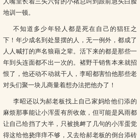
人嘴里长着三头六臂的小禇总叫到跟前急头白脸
地训一顿。
不知道多少年轻人都是死在自己的猖狂之
下！年少成名到处显摆的人，无一例外，都成了
人人喊打的声名狼藉之辈。活下来的都是那些一
年到头连面都不出一次的。褚野干销售本来就招
恨了，他还动不动就干人，李昭都害怕他那些老
对头们聚一块儿商量着想办法把他办了！
李昭还以为郝老板找上自己家妈给他们添的
麻烦那事能让小浑蛋有所收敛，但可能是风雨都
让自己给挡了大半，只被挑衅了几句的小浑蛋觉
得这给他挠痒痒不够，又去给郝老板的倒台添砖