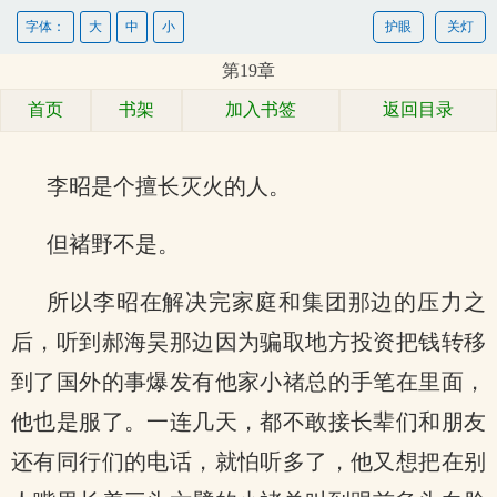
字体：
大
中
小
护眼
关灯
第19章
首页
书架
加入书签
返回目录
李昭是个擅长灭火的人。
但褚野不是。
所以李昭在解决完家庭和集团那边的压力之
后，听到郝海昊那边因为骗取地方投资把钱转移
到了国外的事爆发有他家小禇总的手笔在里面，
他也是服了。一连几天，都不敢接长辈们和朋友
还有同行们的电话，就怕听多了，他又想把在别