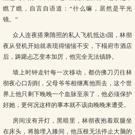
瞧了瞧，自言自语道：“什么嘛，居然是平光
镜。”
众人连夜搭乘隋照的私人飞机抵达t国，林彻
夜从登机开始就表现得惴惴不安，下榻府市酒店
后，踌躇忐忑变本加厉，他完全无法镇静。
墙上时钟走针每一次移动，都仿佛刀刃往林
彻夜心口刮削，父母爷爷相继离他而去，这个世
界上他只剩下晚晚一个血脉至亲了，他必须保护
好她，更何况这样的事本就不该由晚晚来遭受。
房间没有开灯，黑暗里，林彻夜抱着双腿坐
在床头，将脸埋入膝间，他压根无法停止大脑的