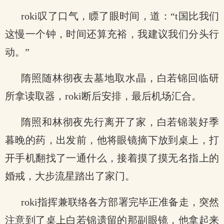
roki叹了口气，瞟了眼时间，道：“t国比我们
这慢一个钟，时间还算充裕，我建议我们分头行
动。”
隋照随林彻夜去墓地取水晶，白若锦回临研
所拿读取器，roki断后安排，最后机场汇合。
隋照和林彻夜先行离开了家，白若锦装好季
暮晚的药，出发前，他将眼镜摘下放到桌上，打
开手机翻找了一通什么，接着摸了摸无名指上的
婚戒，大步流星踏出了家门。
roki指挥兼联络各方部署完毕正准备走，突然
注意到了桌上白若锦遗留的那副眼镜，他拿起来