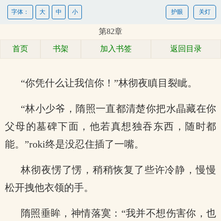
字体：
大
中
小
护眼
关灯
第82章
首页
书架
加入书签
返回目录
“你凭什么让我信你！”林彻夜瞋目裂眦。
“林小少爷，隋照一直都清楚你把水晶藏在你
父母的墓碑下面，他若真想独吞东西，随时都
能。”roki终是没忍住插了一嘴。
林彻夜愣了愣，稍稍恢复了些许冷静，慢慢
松开拽他衣领的手。
隋照垂眸，神情落寞：“我并不想伤害你，也