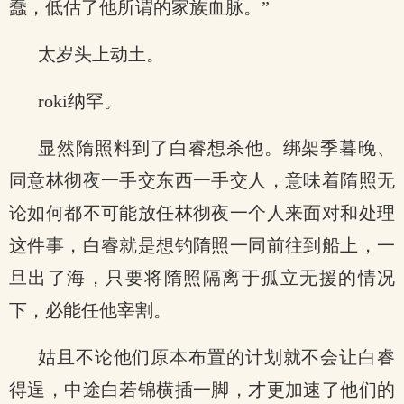
蠢，低估了他所谓的家族血脉。”
太岁头上动土。
roki纳罕。
显然隋照料到了白睿想杀他。绑架季暮晚、
同意林彻夜一手交东西一手交人，意味着隋照无
论如何都不可能放任林彻夜一个人来面对和处理
这件事，白睿就是想钓隋照一同前往到船上，一
旦出了海，只要将隋照隔离于孤立无援的情况
下，必能任他宰割。
姑且不论他们原本布置的计划就不会让白睿
得逞，中途白若锦横插一脚，才更加速了他们的