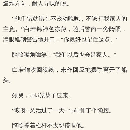
爆炸方向，耐人寻味的说。
“他们错就错在不该动晚晚，不该打我家人的
主意。”白若锦神色凉薄，随后瞥向一旁隋照，
满眼堆砌警告地开口：“你最好也记住这点。”
隋照嘴角噙笑：“我们以后也会是家人。”
白若锦收回视线，未作回应地摆手离开了船
头。
须臾，roki晃荡了过来。
“哎呀~又活过了一天~”roki伸了个懒腰。
隋照撑着栏杆不太想搭理他。