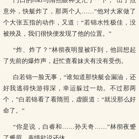
门口的roki与隋照眼神交汇了一下，“出了点
意外，快艇炸了，那两个人……”他对大家做了
个大张五指的动作，又道：“若锦水性极佳，没
被殃及，我们很快便发现了他的位置。”
“炸、炸了？”林彻夜明显被吓到，他回想起
了先前的爆炸声，赶忙查看妹夫有没有受伤。
白若锦一脸无事，“谁知道那快艇会漏油，还
好我逃得快游得深，幸运躲过一劫。不过那两
个，”白若锦看了看隋照，虚眼道：“就没那么好
命了。”
“你是说，白睿和……孙天奇……”林彻夜蹙
了蹙眉，表情欲说还休。