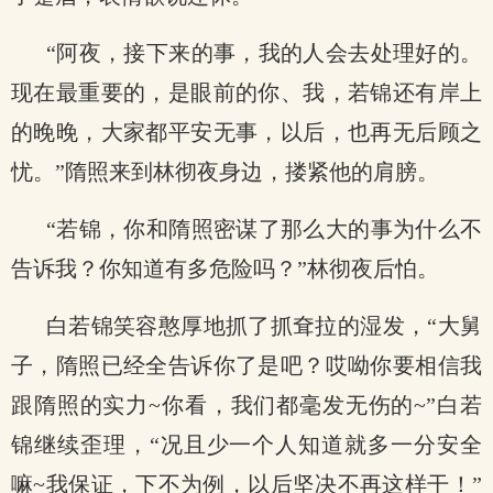
“阿夜，接下来的事，我的人会去处理好的。
现在最重要的，是眼前的你、我，若锦还有岸上
的晚晚，大家都平安无事，以后，也再无后顾之
忧。”隋照来到林彻夜身边，搂紧他的肩膀。
“若锦，你和隋照密谋了那么大的事为什么不
告诉我？你知道有多危险吗？”林彻夜后怕。
白若锦笑容憨厚地抓了抓耷拉的湿发，“大舅
子，隋照已经全告诉你了是吧？哎呦你要相信我
跟隋照的实力~你看，我们都毫发无伤的~”白若
锦继续歪理，“况且少一个人知道就多一分安全
嘛~我保证，下不为例，以后坚决不再这样干！”