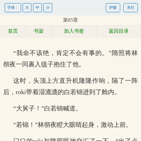
字体：
大
中
小
护眼
关灯
第85章
首页
书架
加入书签
返回目录
“我命不该绝，肯定不会有事的。”隋照将林
彻夜一同裹入毯子抱住了他。
这时，头顶上方直升机隆隆作响，隔了一阵
后，roki带着湿漉漉的白若锦进到了舱内。
“大舅子！”白若锦喊道。
“若锦！”林彻夜瞪大眼睛起身，激动上前。