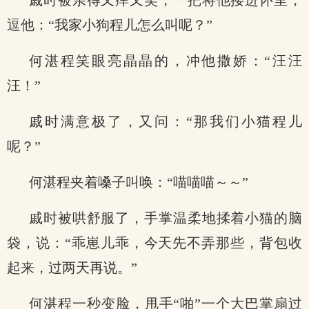
戚时被亲得又痒又笑，一把将他搂进怀里，
逗他：“我家小狗程儿怎么叫呢？”
何湛程笑眼亮晶晶的，冲他撒娇：“汪汪
汪！”
戚时满意极了，又问：“那我们小猫程儿
呢？”
何湛程夹着嗓子叫唤：“喵喵喵～～”
戚时被哄舒服了，手掌温柔地揉着小猫的脑
袋，说：“乖崽儿乖，今天先不弄那些，背包收
起来，过两天再说。”
何湛程一秒变脸，甩手“啪”一个大巴掌扇过