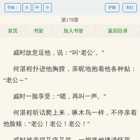
字体：
大
中
小
护眼
关灯
第178章
首页
书架
加入书签
返回目录
戚时故意逗他，说：“叫‘老公’。”
何湛程扑进他胸膛，亲昵地抱着他各种贴：
“老公～”
戚时一脸享受：“嗯，再叫一声。”
何湛程听话爬上来，啄木鸟一样，不停亲着
他脸颊：“老公！老公！老公！”