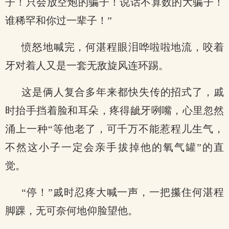
子！只会放空炮的骗子！说话不算数的大骗子！
谁稀罕和你过一辈子！”
愤怒地喊完，何湛程眼泪哗啦啦地流，咬着
牙对着人又是一套无敌旋风连环踢。
这是俩人复合多年来都快失传的招式了，戚
时抬手挡着脸和耳朵，疼得龇牙咧嘴，心里忽然
涌上一种“等他老了，可千万不能惹程儿生气，
不然这小子一定会亲手拔掉他的氧气罐”的直
觉。
“停！”戚时忍疼大喊一声，一把攥住何湛程
脚踝，无可奈何地仰脸望他。