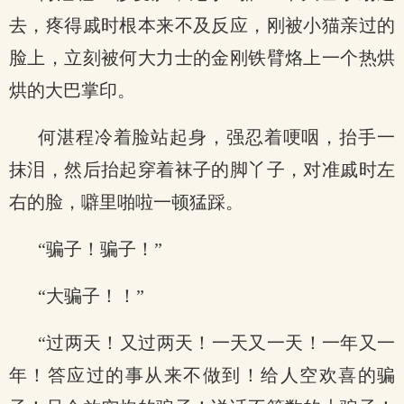
去，疼得戚时根本来不及反应，刚被小猫亲过的
脸上，立刻被何大力士的金刚铁臂烙上一个热烘
烘的大巴掌印。
何湛程冷着脸站起身，强忍着哽咽，抬手一
抹泪，然后抬起穿着袜子的脚丫子，对准戚时左
右的脸，噼里啪啦一顿猛踩。
“骗子！骗子！”
“大骗子！！”
“过两天！又过两天！一天又一天！一年又一
年！答应过的事从来不做到！给人空欢喜的骗