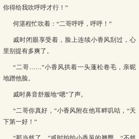
你得给我吹呼呼才行！”
何湛程忙吹着：“二哥呼呼，呼呼！”
戚时闭眼享受着，脸上连续小香风刮过，心
里别提有多爽了。
“二哥……”小香风拱着一头蓬松卷毛，亲昵
地蹭他脸。
戚时鼻音舒服地“嗯”了声。
“二哥你真好，”小香风附在他耳畔叽咕，“天
下第一好！”
“那当然了，”戚时拍拍小香风的翘臀，“不然