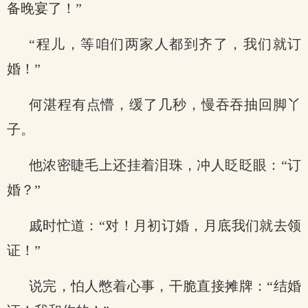
备晚宴了！”
“程儿，等咱们两家人都到齐了，我们就订
婚！”
何湛程有点懵，缓了几秒，慢吞吞抽回脚丫
子。
他浓密睫毛上还挂着泪珠，冲人眨眨眼：“订
婚？”
戚时忙道：“对！月初订婚，月底我们就去领
证！”
说完，怕人憋着心事，干脆直接摊牌：“结婚