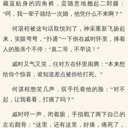
藏蓝贴身的四角裤，蛮随意地翘起二郎腿：
“呵，我一辈子就结一次婚，他凭什么不来啊？”
何湛程被这句话取悦到了，神采重新飞扬起
来，笑眼弯弯，“扑通”一下倒在戚时怀里，捧着
人的脸亲个不停：“臭二哥，不早说！”
戚时又气又笑，任对方在怀里闹腾：“本来想
给你个惊喜，谁知道差点被你给打死。”
何湛程憨笑几声，双手托着他的脸：“对不
起，让我看看，打痛了吗？”
戚时哼一声，闭着眼，手指戳了两下自己的
左右颧骨：“这里，还有这里，好痛，痛死了，