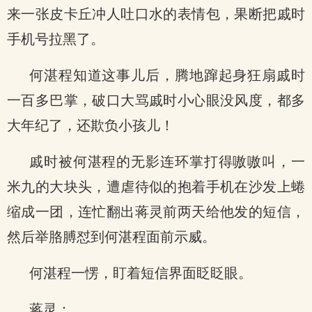
来一张皮卡丘冲人吐口水的表情包，果断把戚时
手机号拉黑了。
何湛程知道这事儿后，腾地蹿起身狂扇戚时
一百多巴掌，破口大骂戚时小心眼没风度，都多
大年纪了，还欺负小孩儿！
戚时被何湛程的无影连环掌打得嗷嗷叫，一
米九的大块头，遭虐待似的抱着手机在沙发上蜷
缩成一团，连忙翻出蒋灵前两天给他发的短信，
然后举胳膊怼到何湛程面前示威。
何湛程一愣，盯着短信界面眨眨眼。
蒋灵：