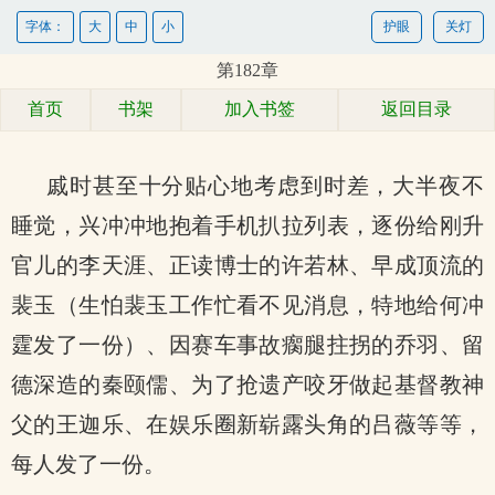
字体：
大
中
小
护眼
关灯
第182章
首页
书架
加入书签
返回目录
戚时甚至十分贴心地考虑到时差，大半夜不
睡觉，兴冲冲地抱着手机扒拉列表，逐份给刚升
官儿的李天涯、正读博士的许若林、早成顶流的
裴玉（生怕裴玉工作忙看不见消息，特地给何冲
霆发了一份）、因赛车事故瘸腿拄拐的乔羽、留
德深造的秦颐儒、为了抢遗产咬牙做起基督教神
父的王迦乐、在娱乐圈新崭露头角的吕薇等等，
每人发了一份。