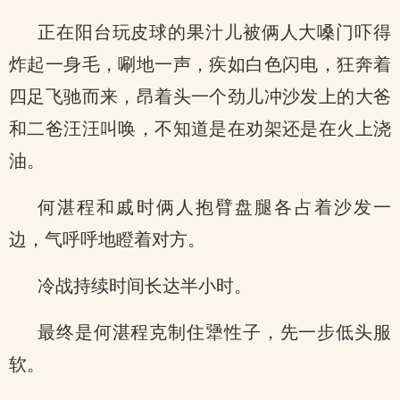
正在阳台玩皮球的果汁儿被俩人大嗓门吓得
炸起一身毛，唰地一声，疾如白色闪电，狂奔着
四足飞驰而来，昂着头一个劲儿冲沙发上的大爸
和二爸汪汪叫唤，不知道是在劝架还是在火上浇
油。
何湛程和戚时俩人抱臂盘腿各占着沙发一
边，气呼呼地瞪着对方。
冷战持续时间长达半小时。
最终是何湛程克制住犟性子，先一步低头服
软。