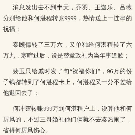
消息发出去不到半天，乔羽、王迦乐、吕薇
分别给他和何湛程转账9999，热情送上一连串的
祝福；
秦颐儒转了三万六，又单独给何湛程转了六
万九，寒暄过后，说是替章政礼为当年事道歉；
裴玉只给戚时发了句“祝福你们”，96万的份
子钱都转到了何湛程卡上，何湛程又一分不差给
他退回去了；
何冲霆转账999万到何湛程户上，说算他和何
厉风的，不过三哥婚礼他们俩就不去凑热闹了，
省得何厉风伤心。