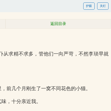
护眼
关灯
返回目录
仆从求精不求多，管他们一向严苛，不然李琰早就
里，前几个月刚生了一窝不同花色的小猫。
气味，十分亲近我。