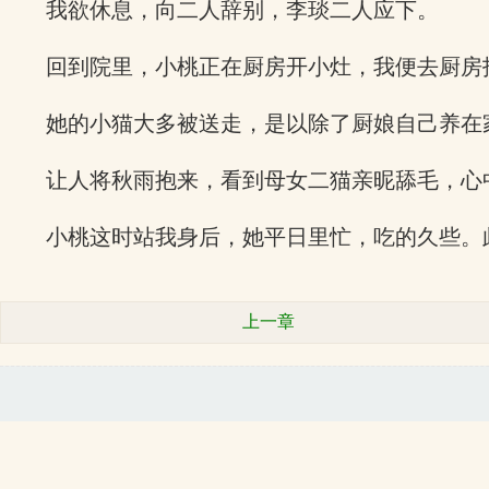
我欲休息，向二人辞别，李琰二人应下。
回到院里，小桃正在厨房开小灶，我便去厨房
她的小猫大多被送走，是以除了厨娘自己养在
让人将秋雨抱来，看到母女二猫亲昵舔毛，心
小桃这时站我身后，她平日里忙，吃的久些。
上一章