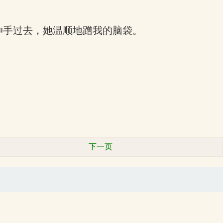
伸手过去，她温顺地蹭我的脑袋。
下一页