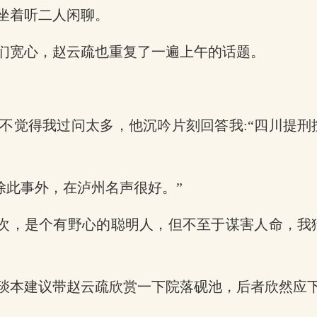
坐着听二人闲聊。
们宽心，赵云疏也重复了一遍上午的话题。
不觉得我过问太多，他沉吟片刻回答我:“四川提
除此事外，在泸州名声很好。”
几次，是个有野心的聪明人，但不至于谋害人命，
琰本建议带赵云疏欣赏一下院落砚池，后者欣然应