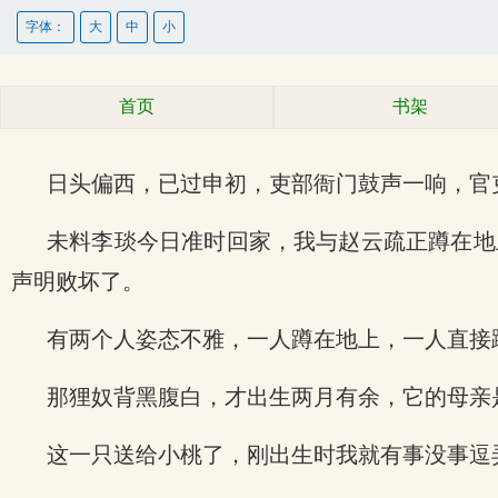
字体：
大
中
小
首页
书架
日头偏西，已过申初，吏部衙门鼓声一响，官
未料李琰今日准时回家，我与赵云疏正蹲在地
声明败坏了。
有两个人姿态不雅，一人蹲在地上，一人直接
那狸奴背黑腹白，才出生两月有余，它的母亲
这一只送给小桃了，刚出生时我就有事没事逗