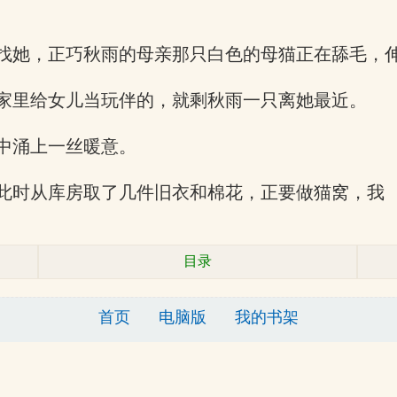
找她，正巧秋雨的母亲那只白色的母猫正在舔毛，
家里给女儿当玩伴的，就剩秋雨一只离她最近。
中涌上一丝暖意。
此时从库房取了几件旧衣和棉花，正要做猫窝，我
目录
首页
电脑版
我的书架