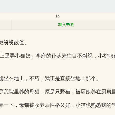
1o
加入书签
吏纷纷散值。
上逗弄小狸奴。李府的仆从来往目不斜视，小桃聘
跪坐在地上，不巧，我正是直接坐地上那个。
是我院里养的母猫，原是只野猫，被厨娘养在厨房
弄一下，母猫被收养后性格又好，小猫也熟悉我的