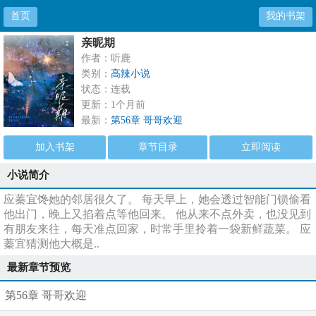
首页
我的书架
亲昵期
作者：听鹿
类别：
高辣小说
状态：连载
更新：1个月前
最新：
第56章 哥哥欢迎
加入书架
章节目录
立即阅读
小说简介
应蓁宜馋她的邻居很久了。 每天早上，她会透过智能门锁偷看
他出门，晚上又掐着点等他回来。 他从来不点外卖，也没见到
有朋友来往，每天准点回家，时常手里拎着一袋新鲜蔬菜。 应
蓁宜猜测他大概是..
最新章节预览
第56章 哥哥欢迎