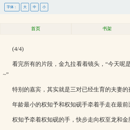
字体：
大
中
小
首页
书架
(4/4)
看完所有的片段，金九拉看着镜头，“今天呢
~”
特别的嘉宾，其实就是三对已经生育的夫妻的
年龄最小的权知予和权知砚手牵着手走在最前
权知予牵着权知砚的手，快步走向权至龙和金胜