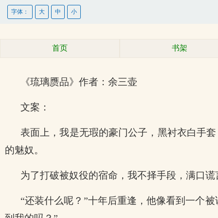
字体：
大
中
小
首页
书架
《琉璃赝品》作者：余三壶
文案：
表面上，我是无瑕的豪门公子，黑衬衣白手套
的魅奴。
为了打破被奴役的宿命，我不择手段，满口谎
“还装什么呢？”十年后重逢，他像看到一个