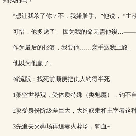
到我的吗？”
“想让我杀了你？不，我嫌脏手。”他说， “主
可惜，他多虑了。 因为我的命无需他饶…—
作为最后的报复，我要他……亲手送我上路。
他以为他赢了。
省流版：找死前顺便把仇人钓得半死
1架空世界观，受体质特殊（类魅魔），钓不
2攻受身份阶级差巨大，大约奴隶和主宰者这
3先追夫火葬场再追妻火葬场，狗血~