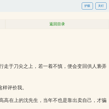
护眼
关灯
返回目录
却行走于刀尖之上，若一着不慎，便会变回供人亵弄
这样评价我。
今高高在上的沈先生，当年不也是靠出卖自己，才骗