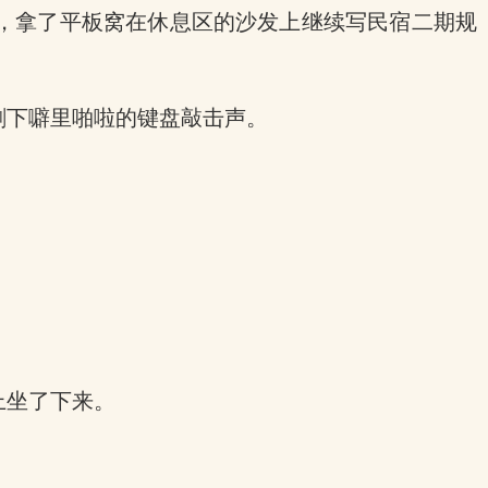
，拿了平板窝在休息区的沙发上继续写民宿二期规
剩下噼里啪啦的键盘敲击声。
上坐了下来。