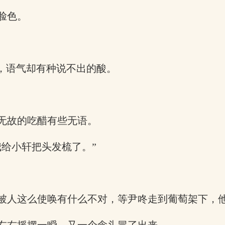
脸色。
，语气却有种说不出的酸。
无故的吃醋有些无语。
给小轩把头发梳了。”
被人这么使唤有什么不对，等尹咚走到葡萄架下，