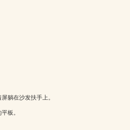
着屏躺在沙发扶手上。
的平板。