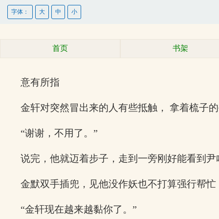
字体：
大
中
小
首页
书架
意有所指
金轩对突然冒出来的人有些抵触， 拿着梳子
“谢谢，不用了。”
说完，他就迈着步子，走到一旁刚好能看到尹
金默双手插兜，见他没作妖也不打算强行帮忙
“金轩现在越来越黏你了。”