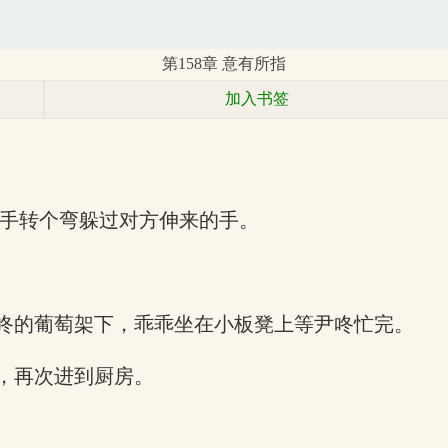
第158章 意有所指
加入书签
的手转个弯躲过对方伸来的手。
咚的葡萄架下，乖乖坐在小板凳上等尹咚忙完。
，再次进到厨房。