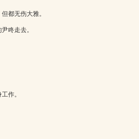
，但都无伤大雅。
的尹咚走去。
身工作。