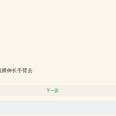
。
胳膊伸长手臂去
下一页