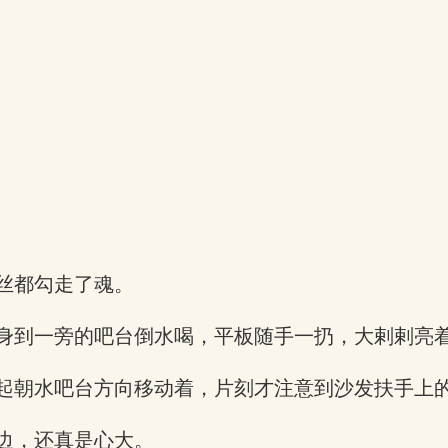
丝都勾走了魂。
身到一旁的吧台倒水喝，平板随手一扔，大剌剌亮
起朝水吧台方向移动着，片刻才注意到沙发扶手上
边，还真是心大。