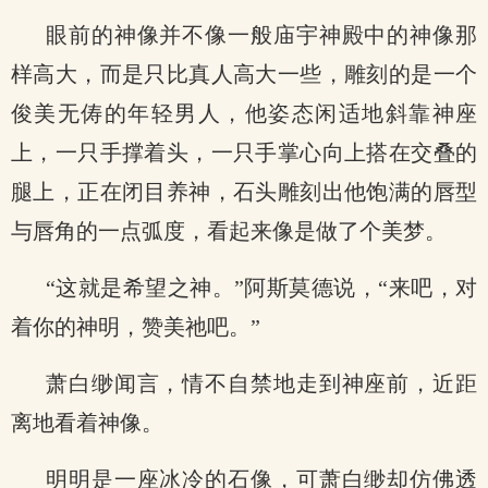
眼前的神像并不像一般庙宇神殿中的神像那
样高大，而是只比真人高大一些，雕刻的是一个
俊美无俦的年轻男人，他姿态闲适地斜靠神座
上，一只手撑着头，一只手掌心向上搭在交叠的
腿上，正在闭目养神，石头雕刻出他饱满的唇型
与唇角的一点弧度，看起来像是做了个美梦。
“这就是希望之神。”阿斯莫德说，“来吧，对
着你的神明，赞美祂吧。”
萧白缈闻言，情不自禁地走到神座前，近距
离地看着神像。
明明是一座冰冷的石像，可萧白缈却仿佛透