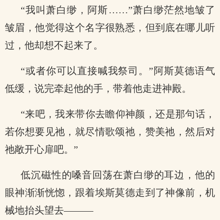
“我叫萧白缈，阿斯……”萧白缈茫然地皱了
皱眉，他觉得这个名字很熟悉，但到底在哪儿听
过，他却想不起来了。
“或者你可以直接喊我祭司。”阿斯莫德语气
低缓，说完牵起他的手，带着他走进神殿。
“来吧，我来带你去瞻仰神颜，还是那句话，
若你想要见祂，就尽情歌颂祂，赞美祂，然后对
祂敞开心扉吧。”
低沉磁性的嗓音回荡在萧白缈的耳边，他的
眼神渐渐恍惚，跟着埃斯莫德走到了神像前，机
械地抬头望去———