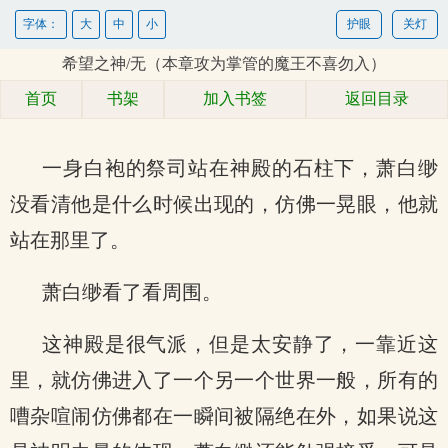
字体：
大
中
小
护眼
关灯
希望之神/无（本章攻为掌管的魔王不喜勿入）
首页
书架
加入书签
返回目录
一身白袍的祭司站在神殿的石柱下，萧白缈
没看清他是什么时候出现的，仿佛一晃眼，他就
站在那里了。
萧白缈看了看周围。
这神殿是很气派，但是太安静了，一靠近这
里，就仿佛进入了一个另一个世界一般，所有的
嘈杂喧闹仿佛都在一瞬间被隔绝在外，如果说这