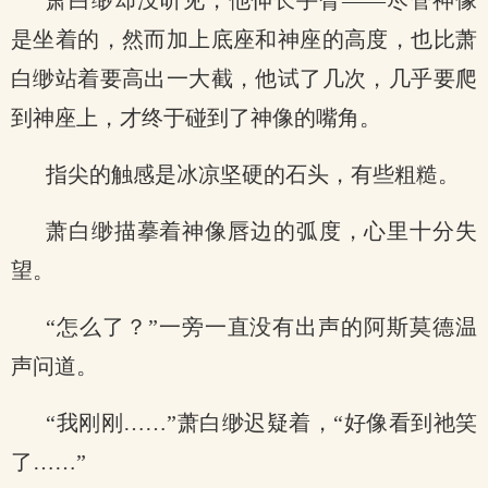
萧白缈却没听见，他伸长手臂——尽管神像
是坐着的，然而加上底座和神座的高度，也比萧
白缈站着要高出一大截，他试了几次，几乎要爬
到神座上，才终于碰到了神像的嘴角。
指尖的触感是冰凉坚硬的石头，有些粗糙。
萧白缈描摹着神像唇边的弧度，心里十分失
望。
“怎么了？”一旁一直没有出声的阿斯莫德温
声问道。
“我刚刚……”萧白缈迟疑着，“好像看到祂笑
了……”