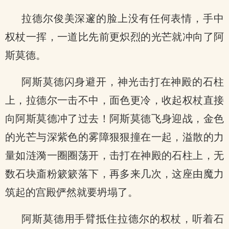
拉德尔俊美深邃的脸上没有任何表情，手中
权杖一挥，一道比先前更炽烈的光芒就冲向了阿
斯莫德。
阿斯莫德闪身避开，神光击打在神殿的石柱
上，拉德尔一击不中，面色更冷，收起权杖直接
向阿斯莫德冲了过去！阿斯莫德飞身迎战，金色
的光芒与深紫色的雾障狠狠撞在一起，溢散的力
量如涟漪一圈圈荡开，击打在神殿的石柱上，无
数石块齑粉簌簌落下，再多来几次，这座由魔力
筑起的宫殿俨然就要坍塌了。
阿斯莫德用手臂抵住拉德尔的权杖，听着石