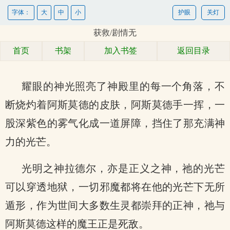
字体：
大
中
小
护眼
关灯
获救/剧情无
首页
书架
加入书签
返回目录
耀眼的神光照亮了神殿里的每一个角落，不
断烧灼着阿斯莫德的皮肤，阿斯莫德手一挥，一
股深紫色的雾气化成一道屏障，挡住了那充满神
力的光芒。
光明之神拉德尔，亦是正义之神，祂的光芒
可以穿透地狱，一切邪魔都将在他的光芒下无所
遁形，作为世间大多数生灵都崇拜的正神，祂与
阿斯莫德这样的魔王正是死敌。