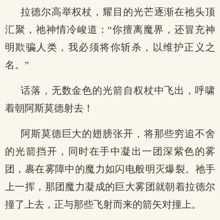
拉德尔高举权杖，耀目的光芒逐渐在祂头顶
汇聚，祂神情冷峻道：“你擅离魔界，还冒充神
明欺骗人类，我必须将你斩杀，以维护正义之
名。”
话落，无数金色的光箭自权杖中飞出，呼啸
着朝阿斯莫德射去！
阿斯莫德巨大的翅膀张开，将那些穷追不舍
的光箭挡开，同时在手中凝出一团深紫色的雾
团，裹在雾障中的魔力如闪电般明灭爆裂。祂手
上一挥，那团魔力凝成的巨大雾团就朝着拉德尔
撞了上去，正与那些飞射而来的箭矢对撞上。