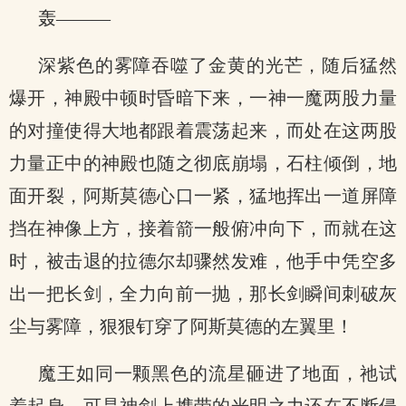
轰———
深紫色的雾障吞噬了金黄的光芒，随后猛然
爆开，神殿中顿时昏暗下来，一神一魔两股力量
的对撞使得大地都跟着震荡起来，而处在这两股
力量正中的神殿也随之彻底崩塌，石柱倾倒，地
面开裂，阿斯莫德心口一紧，猛地挥出一道屏障
挡在神像上方，接着箭一般俯冲向下，而就在这
时，被击退的拉德尔却骤然发难，他手中凭空多
出一把长剑，全力向前一抛，那长剑瞬间刺破灰
尘与雾障，狠狠钉穿了阿斯莫德的左翼里！
魔王如同一颗黑色的流星砸进了地面，祂试