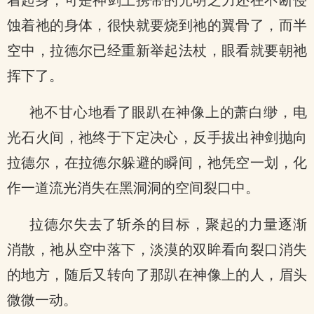
着起身，可是神剑上携带的光明之力还在不断侵
蚀着祂的身体，很快就要烧到祂的翼骨了，而半
空中，拉德尔已经重新举起法杖，眼看就要朝祂
挥下了。
祂不甘心地看了眼趴在神像上的萧白缈，电
光石火间，祂终于下定决心，反手拔出神剑抛向
拉德尔，在拉德尔躲避的瞬间，祂凭空一划，化
作一道流光消失在黑洞洞的空间裂口中。
拉德尔失去了斩杀的目标，聚起的力量逐渐
消散，祂从空中落下，淡漠的双眸看向裂口消失
的地方，随后又转向了那趴在神像上的人，眉头
微微一动。