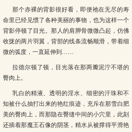
那个赤裸的背影很好看，即便祂在无尽的寿
命里已经见惯了各种美丽的事物，也为这样一个
背影停顿了目光。那人的肩胛骨微微凸起，仿佛
收拢的两片羽翼，背部的线条流畅顺滑，带着细
微的弧度，一直延伸到……
拉德尔顿了顿，目光落在那两瓣泥泞不堪的
臀肉上。
乳白的精液、透明的淫水、细密的汗珠和不
知被什么抽打出来的艳红痕迹，充斥在那雪白肥
美的臀肉上，而那隐在臀缝中间的小穴里，此刻
还插着那魔王石像的阴茎，精水从被撑得平滑艳