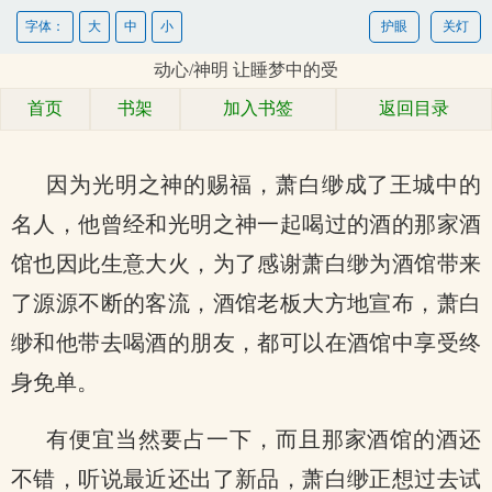
字体：
大
中
小
护眼
关灯
动心/神明 让睡梦中的受
首页
书架
加入书签
返回目录
因为光明之神的赐福，萧白缈成了王城中的
名人，他曾经和光明之神一起喝过的酒的那家酒
馆也因此生意大火，为了感谢萧白缈为酒馆带来
了源源不断的客流，酒馆老板大方地宣布，萧白
缈和他带去喝酒的朋友，都可以在酒馆中享受终
身免单。
有便宜当然要占一下，而且那家酒馆的酒还
不错，听说最近还出了新品，萧白缈正想过去试