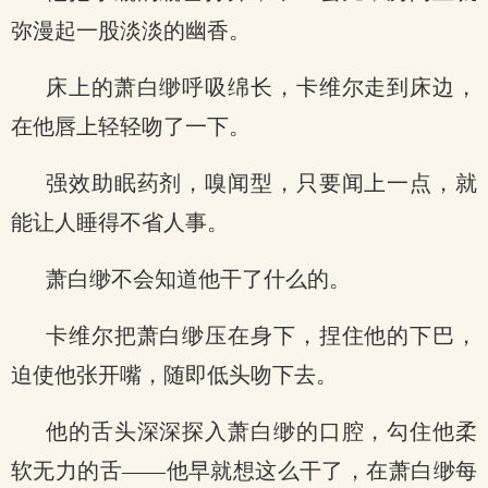
弥漫起一股淡淡的幽香。
床上的萧白缈呼吸绵长，卡维尔走到床边，
在他唇上轻轻吻了一下。
强效助眠药剂，嗅闻型，只要闻上一点，就
能让人睡得不省人事。
萧白缈不会知道他干了什么的。
卡维尔把萧白缈压在身下，捏住他的下巴，
迫使他张开嘴，随即低头吻下去。
他的舌头深深探入萧白缈的口腔，勾住他柔
软无力的舌——他早就想这么干了，在萧白缈每