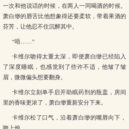
一次和他说话的时候，在两人一同喝酒的时候。
萧白缈的唇舌比他想象得还要柔软，带着果酒的
芬芳，让他忍不住沉醉其中。
“唔……”
卡维尔吻得太重太深，即便萧白缈已经陷入
了深度睡眠，也感觉到了些许不适，他皱了皱
眉，微微偏头想要翻身。
卡维尔立刻单手启开助眠药剂的瓶盖，房间
里的香味更浓了，萧白缈重新安分下来。
卡维尔松了口气，沿着萧白缈的嘴唇向下，
吻上他