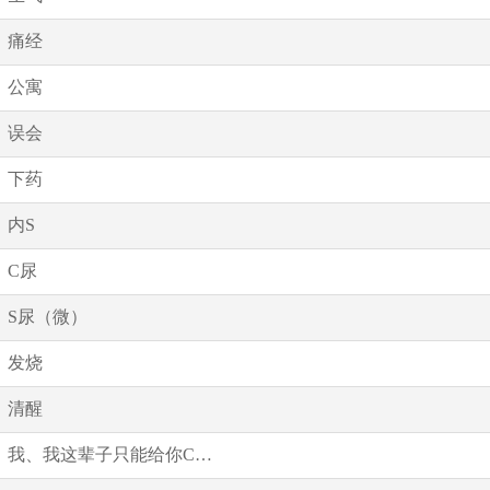
痛经
公寓
误会
下药
内S
C尿
S尿（微）
发烧
清醒
我、我这辈子只能给你C…