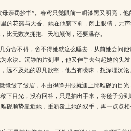
被母亲罚抄书”。春鸢只觉眼前一瞬漆黑又明亮，
间里的花露与天香。她在他躺下前，闭上眼睛，无声
眠，比无数次拥抱、天地颠倒，还要温存。
几分舍不得，舍不得她就这么睡去，从前她会问他
成为永诀。沉静的片刻里，他又伸手去勾起她的头发
迟，远不及她的思凡欲壑，他当有矇昧，想深埋沉沦
微微皱了皱眉，不由得睁开眼就迎上邱雎砚的目光
地敛下目光，没有回答，只是抽出手来，将毯子分
邱雎砚顺势靠近她，重新覆上她的双手，再一点点