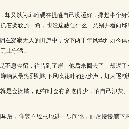
眼，却又以为邱雎砚在提醒自己没睡好，撑起半个
过抓着柔软的一角，也没遮蔽住什么，又别开看向邱
拥在凝寂无人的田庐中，阶下两千年风华到如今俱
，无上宁谧。
是不息停留，往昔到了岸。他后来回去了，却迟了
鸣蝉响从最热烈到剩下风吹花叶的沙沙声，灯火逐渐
，就是会挨饿，他有时会有意吃得少，怕自己浪费
到耳后，佯装不经意地进一步问他，而后慢慢躺下