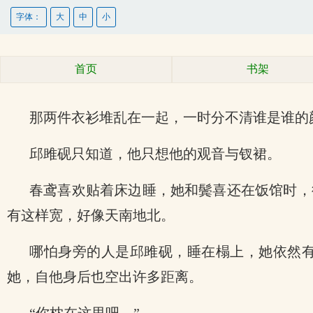
字体：
大
中
小
首页
书架
那两件衣衫堆乱在一起，一时分不清谁是谁的
邱雎砚只知道，他只想他的观音与钗裙。
春鸢喜欢贴着床边睡，她和鬓喜还在饭馆时，
有这样宽，好像天南地北。
哪怕身旁的人是邱雎砚，睡在榻上，她依然
她，自他身后也空出许多距离。