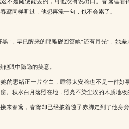
然这不是随便能去的，可他没有说出口。春鸢睡着
必春鸢同样听过，他想再添一句，也不会累了。
好黑”，早已醒来的邱雎砚回答她“还有月光”。她
勒他眼中隐隐的笑意。
让她的思绪正一片空白，睡得太安稳也不是一件好
的窗。秋水白月落照在地，照亮不染尘埃的木质地板
接来春鸢，春鸢却已经披着毯子赤脚走到了他身旁