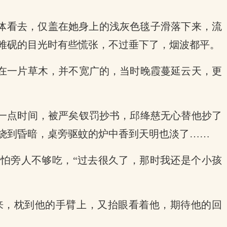
身体看去，仅盖在她身上的浅灰色毯子滑落下来，流
雎砚的目光时有些慌张，不过垂下了，烟波都平。
在一片草木，并不宽广的，当时晚霞蔓延云天，更
一点时间，被严矣钗罚抄书，邱绛慈无心替他抄了
烧到昏暗，桌旁驱蚊的炉中香到天明也淡了……
、怕旁人不够吃，“过去很久了，那时我还是个小孩
来，枕到他的手臂上，又抬眼看着他，期待他的回