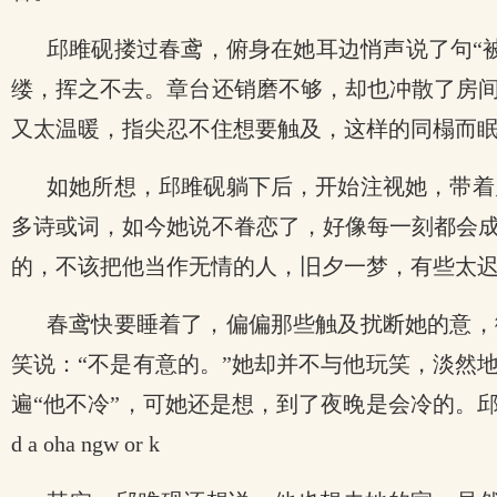
邱雎砚搂过春鸢，俯身在她耳边悄声说了句“
缕，挥之不去。章台还销磨不够，却也冲散了房
又太温暖，指尖忍不住想要触及，这样的同榻而
如她所想，邱雎砚躺下后，开始注视她，带着
多诗或词，如今她说不眷恋了，好像每一刻都会
的，不该把他当作无情的人，旧夕一梦，有些太
春鸢快要睡着了，偏偏那些触及扰断她的意，
笑说：“不是有意的。”她却并不与他玩笑，淡然
遍“他不冷”，可她还是想，到了夜晚是会冷的。
d a oha ngw or k