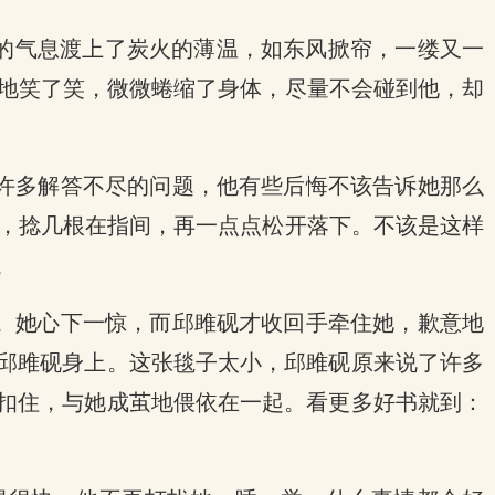
他的气息渡上了炭火的薄温，如东风掀帘，一缕又一
地笑了笑，微微蜷缩了身体，尽量不会碰到他，却
许多解答不尽的问题，他有些后悔不该告诉她那么
，捻几根在指间，再一点点松开落下。不该是这样
。
。她心下一惊，而邱雎砚才收回手牵住她，歉意地
到邱雎砚身上。这张毯子太小，邱雎砚原来说了许多
相扣住，与她成茧地偎依在一起。看更多好书就到：