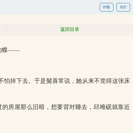
护眼
关灯
返回目录
的蝶——
不怕掉下去。于是鬓喜常说，她从来不觉得这张床
过的房屋那么旧暗，想要背对睡去，邱雎砚就靠近