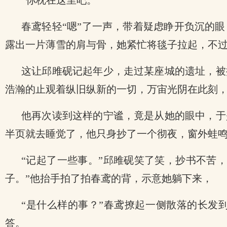
“你枕在这里吧。”
春鸢轻轻“嗯”了一声，带着疑虑睁开负沉的
露出一片薄雪的肩与骨，她紧忙将毯子拉起，不
这让邱雎砚记起年少，走过某座城的遗址，被
浩瀚的止观着纵旧纵新的一切，万宙光阴在此刻
他再次读到这样的宁谧，竟是从她的眼中，于
半页就去睡觉了，他只身抄了一个彻夜，窗外蛙
“记起了一些事。”邱雎砚笑了笑，抄书不苦
子。”他抬手拍了拍春鸢的背，示意她躺下来，
“是什么样的事？”春鸢撩起一侧散落的长发
答。