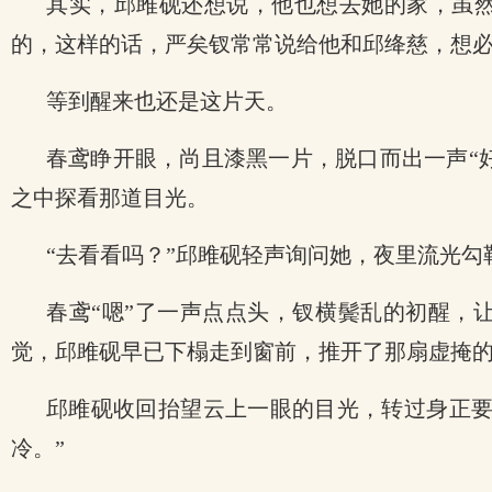
其实，邱雎砚还想说，他也想去她的家，虽
的，这样的话，严矣钗常常说给他和邱绛慈，想
等到醒来也还是这片天。
春鸢睁开眼，尚且漆黑一片，脱口而出一声“
之中探看那道目光。
“去看看吗？”邱雎砚轻声询问她，夜里流光勾
春鸢“嗯”了一声点点头，钗横鬓乱的初醒，
觉，邱雎砚早已下榻走到窗前，推开了那扇虚掩
邱雎砚收回抬望云上一眼的目光，转过身正要
冷。”