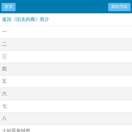
首页
我的书架
返回《旧去的廊》简介
一
二
三
四
五
六
七
八
十姑苏有钟声